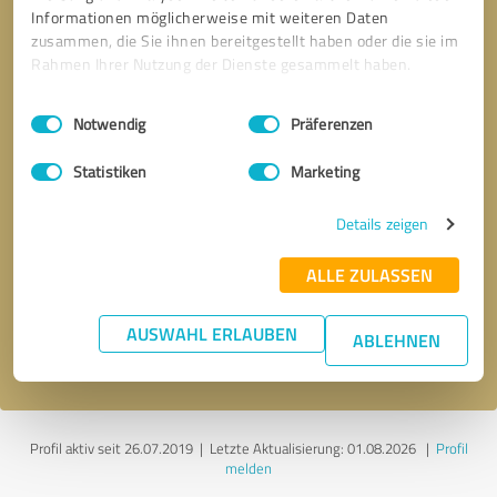
Informationen möglicherweise mit weiteren Daten
zusammen, die Sie ihnen bereitgestellt haben oder die sie im
Rahmen Ihrer Nutzung der Dienste gesammelt haben.
Einwilligungsauswahl
Impressum
|
Datenschutzbestimmungen
Notwendig
Präferenzen
Statistiken
Marketing
Details zeigen
Bitte um Rückruf
* Erforderliche Angaben
ALLE ZULASSEN
Nachricht senden
AUSWAHL ERLAUBEN
ABLEHNEN
Ich stimme den
Datenschutzbestimmungen
zu.
Profil aktiv seit 26.07.2019 |
Letzte Aktualisierung: 01.08.2026
|
Profil
melden