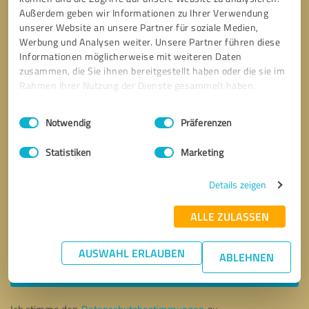
Außerdem geben wir Informationen zu Ihrer Verwendung
unserer Website an unsere Partner für soziale Medien,
Werbung und Analysen weiter. Unsere Partner führen diese
Informationen möglicherweise mit weiteren Daten
zusammen, die Sie ihnen bereitgestellt haben oder die sie im
Rahmen Ihrer Nutzung der Dienste gesammelt haben.
Einwilligungsauswahl
Impressum
|
Datenschutzbestimmungen
Notwendig
Präferenzen
Statistiken
Marketing
Details zeigen
ALLE ZULASSEN
Bitte um Rückruf
* Erforderliche Angaben
AUSWAHL ERLAUBEN
ABLEHNEN
Nachricht senden