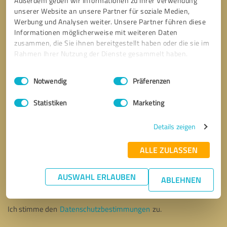
Außerdem geben wir Informationen zu Ihrer Verwendung
unserer Website an unsere Partner für soziale Medien,
Werbung und Analysen weiter. Unsere Partner führen diese
Informationen möglicherweise mit weiteren Daten
zusammen, die Sie ihnen bereitgestellt haben oder die sie im
Rahmen Ihrer Nutzung der Dienste gesammelt haben.
Einwilligungsauswahl
Impressum
|
Datenschutzbestimmungen
Notwendig
Präferenzen
Statistiken
Marketing
Details zeigen
ALLE ZULASSEN
Bitte um Rückruf
* Erforderliche Angaben
AUSWAHL ERLAUBEN
ABLEHNEN
Nachricht senden
Ich stimme den
Datenschutzbestimmungen
zu.