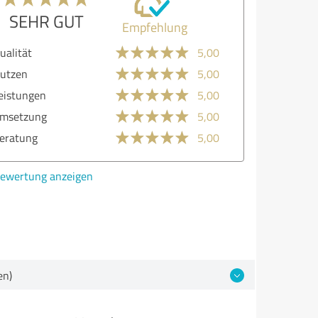
SEHR GUT
Empfehlung
lität
5,00
zen
5,00
stungen
5,00
etzung
5,00
atung
5,00
ertung anzeigen
en)