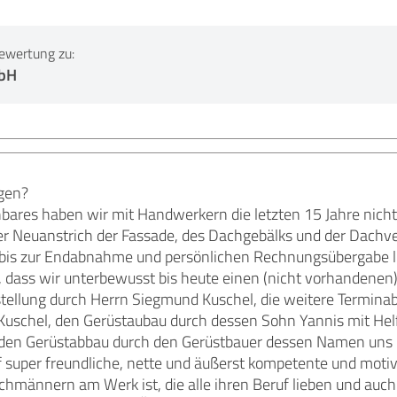
ewertung zu:
mbH
gen?
hbares haben wir mit Handwerkern die letzten 15 Jahre nich
er Neuanstrich der Fassade, des Dachgebälks und der Dachv
bis zur Endabnahme und persönlichen Rechnungsübergabe li
b, dass wir unterbewusst bis heute einen (nicht vorhande
tellung durch Herrn Siegmund Kuschel, die weitere Termin
uschel, den Gerüstaubau durch dessen Sohn Yannis mit Helfe
 den Gerüstabbau durch den Gerüstbauer dessen Namen uns lei
 super freundliche, nette und äußerst kompetente und moti
chmännern am Werk ist, die alle ihren Beruf lieben und auch 