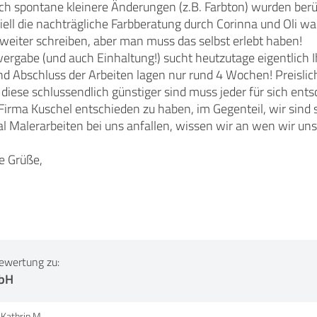
ch spontane kleinere Änderungen (z.B. Farbton) wurden berü
ell die nachträgliche Farbberatung durch Corinna und Oli war
weiter schreiben, aber man muss das selbst erlebt haben!
ergabe (und auch Einhaltung!) sucht heutzutage eigentlich 
 Abschluss der Arbeiten lagen nur rund 4 Wochen! Preislich
b diese schlussendlich günstiger sind muss jeder für sich ent
Firma Kuschel entschieden zu haben, im Gegenteil, wir sind s
al Malerarbeiten bei uns anfallen, wissen wir an wen wir u
e Grüße,
ewertung zu:
mbH
Kathrin M.