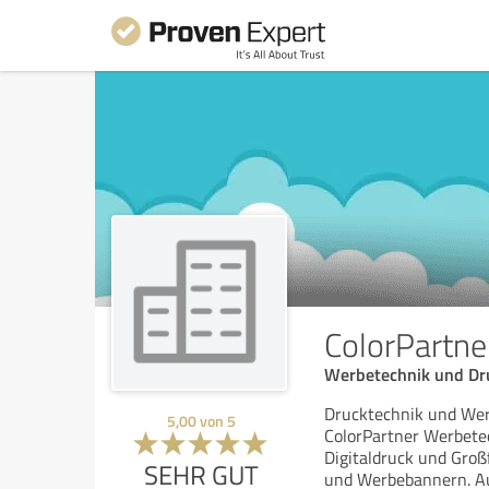
ColorPartne
Werbetechnik und Dru
Drucktechnik und Wer
5,00
von
5
ColorPartner Werbete
Digitaldruck und Großf
SEHR GUT
und Werbebannern. A