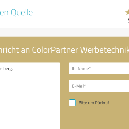
en Quelle
hricht an ColorPartner Werbetechni
Bitte um Rückruf