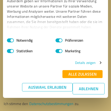
Außerdem geben wir Informationen zu Ihrer Verwendung
unserer Website an unsere Partner für soziale Medien,
Werbung und Analysen weiter. Unsere Partner führen diese
Informationen möglicherweise mit weiteren Daten
zusammen, die Sie ihnen bereitgestellt haben oder die sie im
Rahmen Ihrer Nutzung der Dienste gesammelt haben.
Einwilligungsauswahl
Impressum
|
Datenschutzbestimmungen
Notwendig
Präferenzen
Statistiken
Marketing
Details zeigen
ALLE ZULASSEN
Bitte um Rückruf
* Erforderliche Angaben
AUSWAHL ERLAUBEN
ABLEHNEN
Nachricht senden
Ich stimme den
Datenschutzbestimmungen
zu.