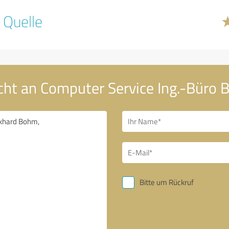
 Quelle
cht an Computer Service Ing.-Büro
Bitte um Rückruf