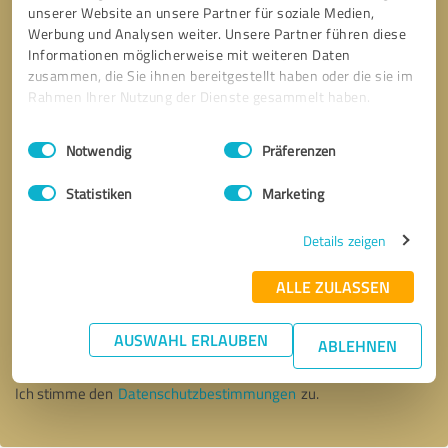
unserer Website an unsere Partner für soziale Medien,
Werbung und Analysen weiter. Unsere Partner führen diese
Informationen möglicherweise mit weiteren Daten
zusammen, die Sie ihnen bereitgestellt haben oder die sie im
Rahmen Ihrer Nutzung der Dienste gesammelt haben.
Einwilligungsauswahl
Impressum
|
Datenschutzbestimmungen
Notwendig
Präferenzen
Statistiken
Marketing
Details zeigen
ALLE ZULASSEN
Bitte um Rückruf
* Erforderliche Angaben
AUSWAHL ERLAUBEN
ABLEHNEN
Nachricht senden
Ich stimme den
Datenschutzbestimmungen
zu.