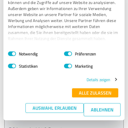
können und die Zugriffe auf unsere Website zu analysieren.
Vielen Dank für Ihr Feedback, Christoph P. Wir freuen
Außerdem geben wir Informationen zu Ihrer Verwendung
uns, dass Sie mit unserer Dienstleistung insgesamt
unserer Website an unsere Partner für soziale Medien,
zufrieden sind und bedanken uns für Ihre Anregung
Werbung und Analysen weiter. Unsere Partner führen diese
zur Dongle Variante. Ihre Idee, eine Lizenz für die
Informationen möglicherweise mit weiteren Daten
Nutzung auf einem Tablet oder PC anzubieten, ist
zusammen, die Sie ihnen bereitgestellt haben oder die sie im
interessant. Wir werden Ihren Vorschlag in unsere
Rahmen Ihrer Nutzung der Dienste gesammelt haben.
Überlegungen einbeziehen. Wenn Sie weitere Ideen
oder Anmerkungen haben, zögern Sie bitte nicht,
Einwilligungsauswahl
Impressum
|
Datenschutzbestimmungen
diese mit uns zu teilen. Vielen Dank für Ihre
Notwendig
Präferenzen
Unterstützung!
Statistiken
Marketing
Details zeigen
5,00 von 5
ALLE ZULASSEN
SEHR GUT
Empfehlung
AUSWAHL ERLAUBEN
ABLEHNEN
Schneller Service! Top!