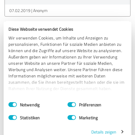
07.02.2019
Anonym
Diese Webseite verwendet Cookies
5,00 von 5
Wir verwenden Cookies, um Inhalte und Anzeigen zu
SEHR GUT
personalisieren, Funktionen für soziale Medien anbieten zu
Empfehlung
können und die Zugriffe auf unsere Website zu analysieren.
Außerdem geben wir Informationen zu Ihrer Verwendung
Ich arbeite seit über 10 Jahren mit den Machern von
unserer Website an unsere Partner für soziale Medien,
myBrickbox zusammen. Sie begeistern mich. Und das
Werbung und Analysen weiter. Unsere Partner führen diese
immer wieder neu. Ich habe bisher sonst niemanden mehr
Informationen möglicherweise mit weiteren Daten
getroffen, der mir die Internetvermarktung so innovativ in
zusammen, die Sie ihnen bereitgestellt haben oder die sie im
die Praxis umgesetzt hat und gleichzeitig mir als
Rahmen Ihrer Nutzung der Dienste gesammelt haben.
Vertriebspraktiker die Thematik so einfach, verständlich
und plausibel nahe bringt.
Einwilligungsauswahl
Impressum
|
Datenschutzbestimmungen
Notwendig
Präferenzen
Statistiken
Marketing
Erfahrungsbericht & Bewertung zu:
conamed Praxismarketing GmbH
Details zeigen