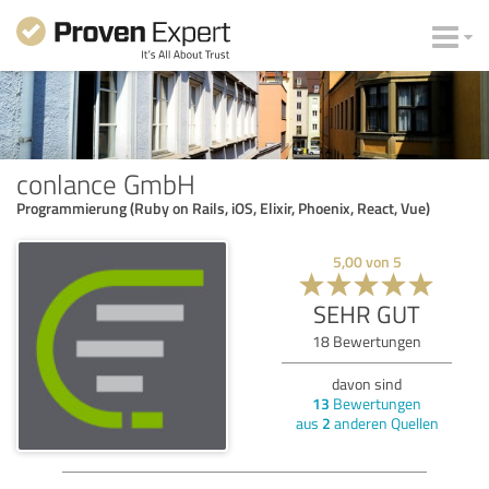
conlance GmbH
Programmierung (Ruby on Rails, iOS, Elixir, Phoenix, React, Vue)
5,00
von
5
SEHR GUT
18
Bewertungen
davon sind
13
Bewertungen
aus
2
anderen Quellen