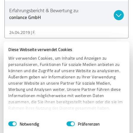
Erfahrungsbericht & Bewertung zu:
conlance GmbH
24.04.2019
F.
Diese Webseite verwendet Cookies
5,00 von 5
Wir verwenden Cookies, um Inhalte und Anzeigen zu
SEHR GUT
personalisieren, Funktionen für soziale Medien anbieten zu
Empfehlung
können und die Zugriffe auf unsere Website zu analysieren.
Außerdem geben wir Informationen zu Ihrer Verwendung
Die Zusammenarbeit im Rahmen eines agilen
unserer Website an unsere Partner für soziale Medien,
Entwicklungsprojektes war ausgezeichnet. Anforderungen
Werbung und Analysen weiter. Unsere Partner führen diese
wurden fast immer auf Anhieb verstanden, wenn etwas
Informationen möglicherweise mit weiteren Daten
unklar war, kamen stets sinnvolle Rückfragen. Denkfehler
zusammen, die Sie ihnen bereitgestellt haben oder die sie im
in unseren Anforderungen wurden eigenständig erkannt
Rahmen Ihrer Nutzung der Dienste gesammelt haben.
und gute Alternativen aufgezeigt. Conlance legte sehr viel
Einwilligungsauswahl
Impressum
|
Datenschutzbestimmungen
wert auf ein vernünftiges Testvorgehen, eine Mindest-
Notwendig
Präferenzen
Testcoverage war für alle Entwickler verpflichtend