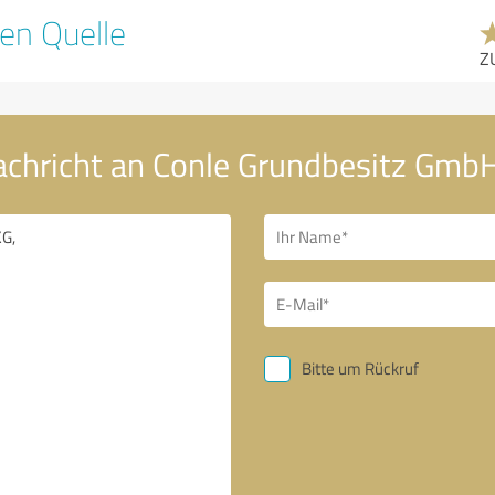
en Quelle
Z
achricht an Conle Grundbesitz GmbH
Bitte um Rückruf