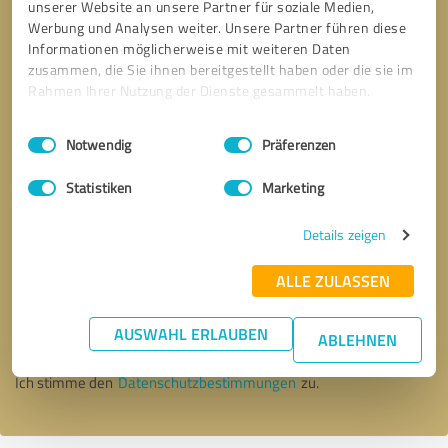
unserer Website an unsere Partner für soziale Medien,
Werbung und Analysen weiter. Unsere Partner führen diese
Informationen möglicherweise mit weiteren Daten
zusammen, die Sie ihnen bereitgestellt haben oder die sie im
Rahmen Ihrer Nutzung der Dienste gesammelt haben.
Einwilligungsauswahl
Impressum
|
Datenschutzbestimmungen
Notwendig
Präferenzen
Statistiken
Marketing
Details zeigen
Bitte um Rückruf
* Erforderliche Angaben
ALLE ZULASSEN
AUSWAHL ERLAUBEN
Nachricht senden
ABLEHNEN
Ich stimme den
Datenschutzbestimmungen
zu.