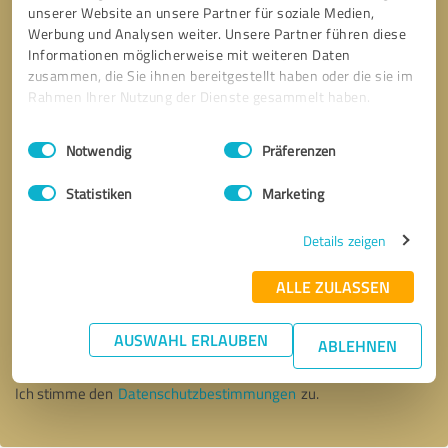
unserer Website an unsere Partner für soziale Medien,
Werbung und Analysen weiter. Unsere Partner führen diese
Informationen möglicherweise mit weiteren Daten
zusammen, die Sie ihnen bereitgestellt haben oder die sie im
Rahmen Ihrer Nutzung der Dienste gesammelt haben.
Einwilligungsauswahl
Impressum
|
Datenschutzbestimmungen
Notwendig
Präferenzen
Statistiken
Marketing
Details zeigen
ALLE ZULASSEN
Bitte um Rückruf
* Erforderliche Angaben
AUSWAHL ERLAUBEN
ABLEHNEN
Nachricht senden
Ich stimme den
Datenschutzbestimmungen
zu.