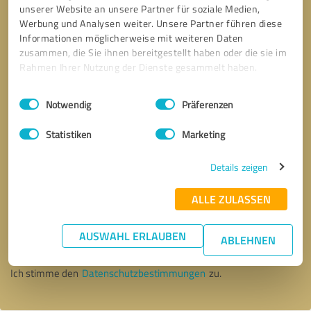
unserer Website an unsere Partner für soziale Medien,
Werbung und Analysen weiter. Unsere Partner führen diese
Informationen möglicherweise mit weiteren Daten
zusammen, die Sie ihnen bereitgestellt haben oder die sie im
Rahmen Ihrer Nutzung der Dienste gesammelt haben.
Einwilligungsauswahl
Impressum
|
Datenschutzbestimmungen
Notwendig
Präferenzen
Statistiken
Marketing
Details zeigen
ALLE ZULASSEN
Bitte um Rückruf
* Erforderliche Angaben
AUSWAHL ERLAUBEN
ABLEHNEN
Nachricht senden
Ich stimme den
Datenschutzbestimmungen
zu.