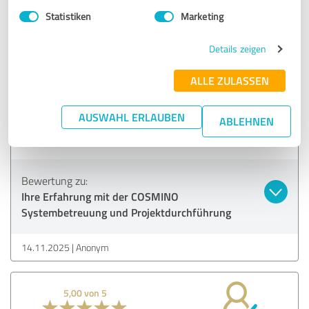
Systembetreuung und Projektdurchführung
Statistiken
Marketing
17.11.2025
Tobias R.
Details zeigen
ALLE ZULASSEN
3,56 von 5
AUSWAHL ERLAUBEN
ABLEHNEN
GUT
Empfehlung
Bewertung zu:
Ihre Erfahrung mit der COSMINO
Systembetreuung und Projektdurchführung
14.11.2025
Anonym
5,00 von 5