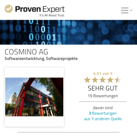
COSMINO AG
Softwareentwicklung, Softwareprojekte
4,51
von
5
SEHR GUT
19
Bewertungen
davon sind
3
Bewertungen
aus
1
anderen Quelle