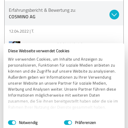
Erfahrungsbericht & Bewertung zu:
COSMINO AG
12.04.2022
T.
Kommentar von COSMINO AG:
Diese Webseite verwendet Cookies
Dear Ms. Tang,
Wir verwenden Cookies, um Inhalte und Anzeigen zu
Thank you very much for your rating.
personalisieren, Funktionen für soziale Medien anbieten zu
können und die Zugriffe auf unsere Website zu analysieren.
Außerdem geben wir Informationen zu Ihrer Verwendung
unserer Website an unsere Partner für soziale Medien,
5,00 von 5
Werbung und Analysen weiter. Unsere Partner führen diese
Informationen möglicherweise mit weiteren Daten
SEHR GUT
Empfehlung
zusammen, die Sie ihnen bereitgestellt haben oder die sie im
Rahmen Ihrer Nutzung der Dienste gesammelt haben.
Einwilligungsauswahl
Impressum
|
Datenschutzbestimmungen
Bewertung zu:
Notwendig
Präferenzen
Ihre Erfahrung mit der COSMINO