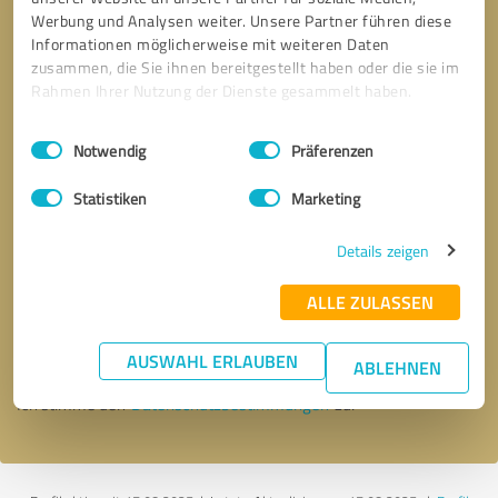
Werbung und Analysen weiter. Unsere Partner führen diese
Informationen möglicherweise mit weiteren Daten
zusammen, die Sie ihnen bereitgestellt haben oder die sie im
Rahmen Ihrer Nutzung der Dienste gesammelt haben.
Einwilligungsauswahl
Impressum
|
Datenschutzbestimmungen
Notwendig
Präferenzen
Statistiken
Marketing
Details zeigen
Bitte um Rückruf
* Erforderliche Angaben
ALLE ZULASSEN
Nachricht senden
AUSWAHL ERLAUBEN
ABLEHNEN
Ich stimme den
Datenschutzbestimmungen
zu.