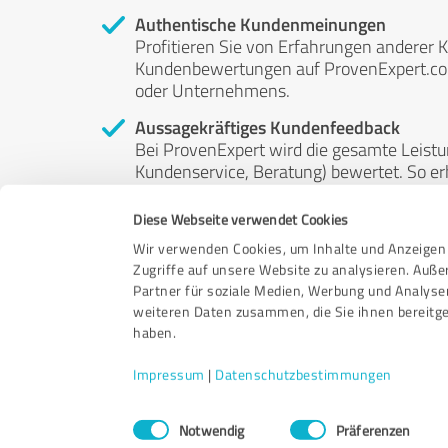
Authentische Kundenmeinungen
Profitieren Sie von Erfahrungen anderer K
Kundenbewertungen auf ProvenExpert.com 
oder Unternehmens.
Aussagekräftiges Kundenfeedback
Bei ProvenExpert wird die gesamte Leistu
Kundenservice, Beratung) bewertet. So erha
Service- und Dienstleistungsqualität in al
Diese Webseite verwendet Cookies
Unabhängige Bewertungen
Wir verwenden Cookies, um Inhalte und Anzeigen 
ProvenExpert ist grundsätzlich kostenlos
Zugriffe auf unsere Website zu analysieren. Auß
Kunden erfolgen freiwillig, können nicht 
Partner für soziale Medien, Werbung und Analyse
anderweitig beeinflussbar.
weiteren Daten zusammen, die Sie ihnen bereitge
haben.
Impressum
|
Datenschutzbestimmungen
Einwilligungsauswahl
Notwendig
Präferenzen