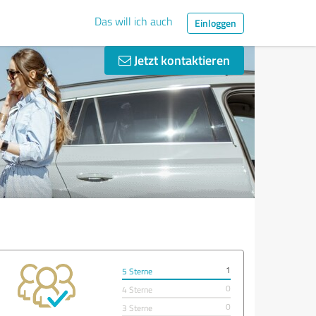
Das will ich auch
Einloggen
Jetzt kontaktieren
1
5 Sterne
0
4 Sterne
0
3 Sterne