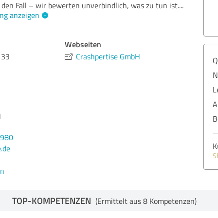
 den Fall – wir bewerten unverbindlich, was zu tun ist.
...
ng anzeigen
Webseiten
 33
Crashpertise GmbH
Q
N
L
A
H
B
4980
K
.de
S
en
TOP-KOMPETENZEN
(Ermittelt aus 8 Kompetenzen)