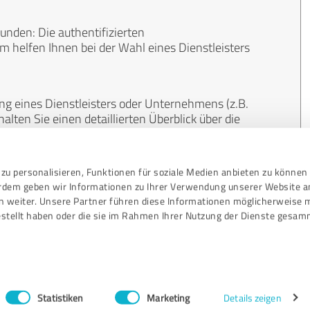
unden: Die authentifizierten
helfen Ihnen bei der Wahl eines Dienstleisters
ng eines Dienstleisters oder Unternehmens (z.B.
lten Sie einen detaillierten Überblick über die
len Bereichen.
zu personalisieren, Funktionen für soziale Medien anbieten zu können 
, unabhängig und neutral. Bewertungen von
erdem geben wir Informationen zu Ihrer Verwendung unserer Website a
gekauft werden und sind weder finanziell noch
n weiter. Unsere Partner führen diese Informationen möglicherweise 
stellt haben oder die sie im Rahmen Ihrer Nutzung der Dienste gesam
Statistiken
Marketing
Details zeigen