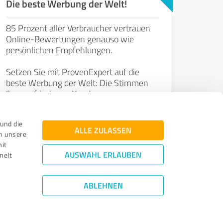
Die beste Werbung der Welt!
85 Prozent aller Verbraucher vertrauen
Online-Bewertungen genauso wie
persönlichen Empfehlungen.
Setzen Sie mit ProvenExpert auf die
beste Werbung der Welt: Die Stimmen
Ihrer zufriedenen Kunden.
und die
Jetzt kostenlos starten
ALLE ZULASSEN
n unsere
mit
AUSWAHL ERLAUBEN
melt
ABLEHNEN
Bewertungs­richtlinien
|
Qualitätssicherung
|
Datenschutz
|
Impressum
©
2011 - 2026 Expert Systems AG