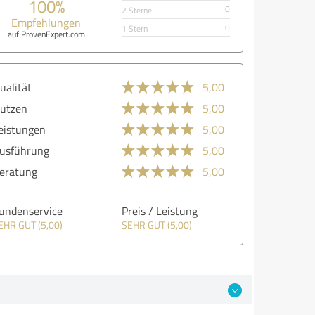
100%
0
2 Sterne
Empfehlungen
0
1 Stern
auf ProvenExpert.com
ualität
5,00
utzen
5,00
eistungen
5,00
usführung
5,00
eratung
5,00
undenservice
Preis / Leistung
EHR GUT (5,00)
SEHR GUT (5,00)