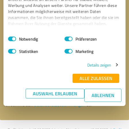
Werbung und Analysen weiter. Unsere Partner führen diese
Informationen möglicherweise mit weiteren Daten
zusammen, die Sie ihnen bereitgestellt haben oder die sie im
Rahmen Ihrer Nutzung der Dienste gesammelt haben.
Einwilligungsauswahl
Impressum
|
Datenschutzbestimmungen
Notwendig
Präferenzen
Statistiken
Marketing
Details zeigen
Bitte um Rückruf
* Erforderliche Angaben
ALLE ZULASSEN
Nachricht senden
AUSWAHL ERLAUBEN
ABLEHNEN
Ich stimme den
Datenschutzbestimmungen
zu.