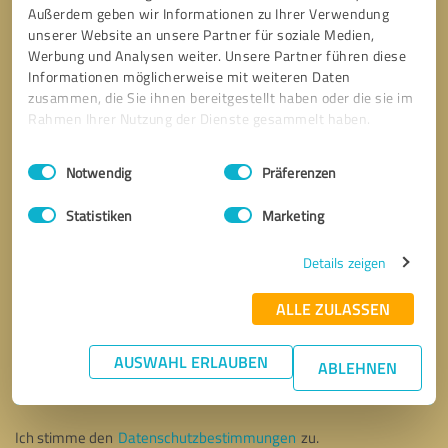
Außerdem geben wir Informationen zu Ihrer Verwendung
unserer Website an unsere Partner für soziale Medien,
Werbung und Analysen weiter. Unsere Partner führen diese
Informationen möglicherweise mit weiteren Daten
zusammen, die Sie ihnen bereitgestellt haben oder die sie im
Rahmen Ihrer Nutzung der Dienste gesammelt haben.
Einwilligungsauswahl
Impressum
|
Datenschutzbestimmungen
Notwendig
Präferenzen
Statistiken
Marketing
Details zeigen
ALLE ZULASSEN
Bitte um Rückruf
* Erforderliche Angaben
AUSWAHL ERLAUBEN
ABLEHNEN
Nachricht senden
Ich stimme den
Datenschutzbestimmungen
zu.