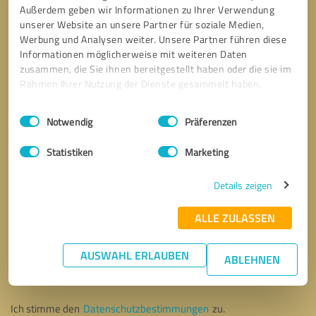
Außerdem geben wir Informationen zu Ihrer Verwendung
unserer Website an unsere Partner für soziale Medien,
Werbung und Analysen weiter. Unsere Partner führen diese
Informationen möglicherweise mit weiteren Daten
zusammen, die Sie ihnen bereitgestellt haben oder die sie im
Rahmen Ihrer Nutzung der Dienste gesammelt haben.
Einwilligungsauswahl
Impressum
|
Datenschutzbestimmungen
Notwendig
Präferenzen
Statistiken
Marketing
Details zeigen
ALLE ZULASSEN
Bitte um Rückruf
* Erforderliche Angaben
AUSWAHL ERLAUBEN
ABLEHNEN
Nachricht senden
Ich stimme den
Datenschutzbestimmungen
zu.