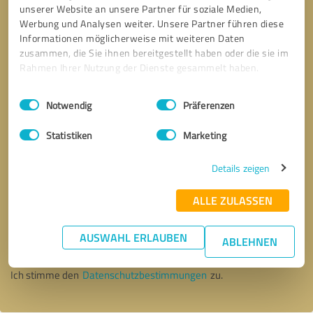
unserer Website an unsere Partner für soziale Medien,
Werbung und Analysen weiter. Unsere Partner führen diese
Informationen möglicherweise mit weiteren Daten
zusammen, die Sie ihnen bereitgestellt haben oder die sie im
Rahmen Ihrer Nutzung der Dienste gesammelt haben.
Einwilligungsauswahl
Impressum
|
Datenschutzbestimmungen
Notwendig
Präferenzen
Statistiken
Marketing
Details zeigen
ALLE ZULASSEN
Bitte um Rückruf
* Erforderliche Angaben
AUSWAHL ERLAUBEN
ABLEHNEN
Nachricht senden
Ich stimme den
Datenschutzbestimmungen
zu.