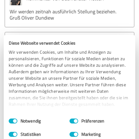
Wir werden zeitnah ausführlich Stellung beziehen.
Gruß Oliver Dundiew
1,85 von 5
Diese Webseite verwendet Cookies
Wir verwenden Cookies, um Inhalte und Anzeigen zu
AUSREICHEND
personalisieren, Funktionen für soziale Medien anbieten zu
können und die Zugriffe auf unsere Website zu analysieren.
Außerdem geben wir Informationen zu Ihrer Verwendung
Bewertung zu:
unserer Website an unsere Partner für soziale Medien,
Reparaturen und Wartungen von VELUX und
Werbung und Analysen weiter. Unsere Partner führen diese
Roto Dachfenstern.
Informationen möglicherweise mit weiteren Daten
zusammen, die Sie ihnen bereitgestellt haben oder die sie im
Rahmen Ihrer Nutzung der Dienste gesammelt haben.
12.10.2023
Günter B.
Einwilligungsauswahl
Impressum
|
Datenschutzbestimmungen
Notwendig
Präferenzen
5,00 von 5
Statistiken
Marketing