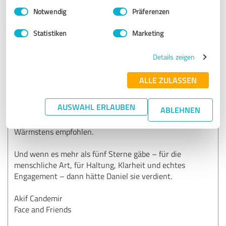
Einwilligungsauswahl
Impressum
|
Datenschutzbestimmungen
Aufmerksamkeit buhlen und mit heißer Luft agieren, ist
Notwendig
Präferenzen
Daniel jemand, der Substanz liefert. Jemand, der nicht nur
sagt, was man hören will, sondern was notwendig ist. Und
Statistiken
Marketing
der bereit ist, den Weg gemeinsam zu gehen.
Details zeigen
Wer jemanden sucht, der ein Projekt nicht nur begleitet,
sondern es wirklich ans Ziel bringt – für den ist Daniel
ALLE ZULASSEN
Rohde ein echter Gewinn. Ein Pilot, der Orientierung gibt
und dabei immer das Beste für Produkt und Unternehmen
AUSWAHL ERLAUBEN
im Blick behält.
ABLEHNEN
Wärmstens empfohlen.
Und wenn es mehr als fünf Sterne gäbe – für die
menschliche Art, für Haltung, Klarheit und echtes
Engagement – dann hätte Daniel sie verdient.
Akif Candemir
Face and Friends