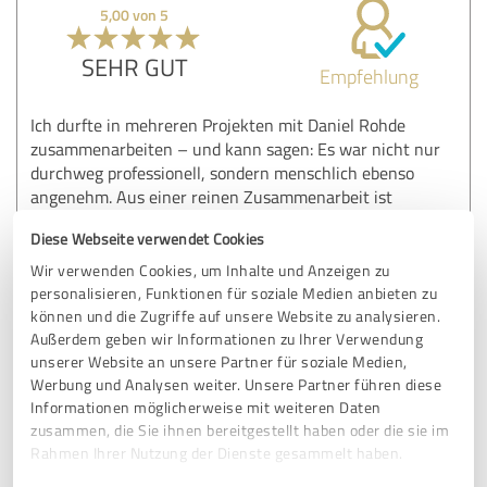
5,00 von 5
SEHR GUT
Empfehlung
Ich durfte in mehreren Projekten mit Daniel Rohde
zusammenarbeiten – und kann sagen: Es war nicht nur
durchweg professionell, sondern menschlich ebenso
angenehm. Aus einer reinen Zusammenarbeit ist
inzwischen auch eine freundschaftliche Verbindung
Diese Webseite verwendet Cookies
entstanden, die ich sehr schätze.
Wir verwenden Cookies, um Inhalte und Anzeigen zu
Daniel ist ein Mensch, der mitdenkt – unternehmerisch,
personalisieren, Funktionen für soziale Medien anbieten zu
strategisch, marktbezogen. Er versteht es, den Markt
können und die Zugriffe auf unsere Website zu analysieren.
realistisch einzuschätzen, Produkte im Wettbewerb zu
Außerdem geben wir Informationen zu Ihrer Verwendung
unserer Website an unsere Partner für soziale Medien,
positionieren und vor allem: die Dinge beim Namen zu
Werbung und Analysen weiter. Unsere Partner führen diese
nennen. Keine leeren Worthülsen, kein Drumherum –
Informationen möglicherweise mit weiteren Daten
sondern Klartext, mit klarem Ziel. Und genau das ist selten
zusammen, die Sie ihnen bereitgestellt haben oder die sie im
geworden.
Rahmen Ihrer Nutzung der Dienste gesammelt haben.
In einem digitalen Umfeld, in dem viele um