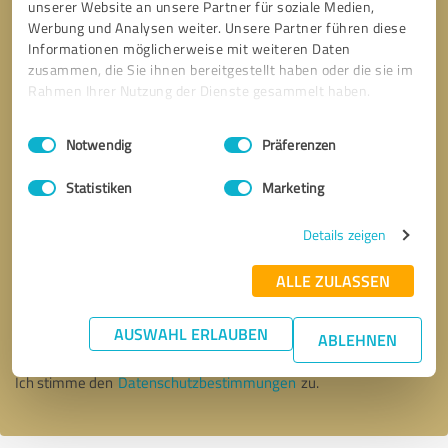
unserer Website an unsere Partner für soziale Medien,
Werbung und Analysen weiter. Unsere Partner führen diese
Informationen möglicherweise mit weiteren Daten
zusammen, die Sie ihnen bereitgestellt haben oder die sie im
Rahmen Ihrer Nutzung der Dienste gesammelt haben.
Einwilligungsauswahl
Impressum
|
Datenschutzbestimmungen
Notwendig
Präferenzen
Statistiken
Marketing
Details zeigen
Bitte um Rückruf
* Erforderliche Angaben
ALLE ZULASSEN
AUSWAHL ERLAUBEN
Nachricht senden
ABLEHNEN
Ich stimme den
Datenschutzbestimmungen
zu.