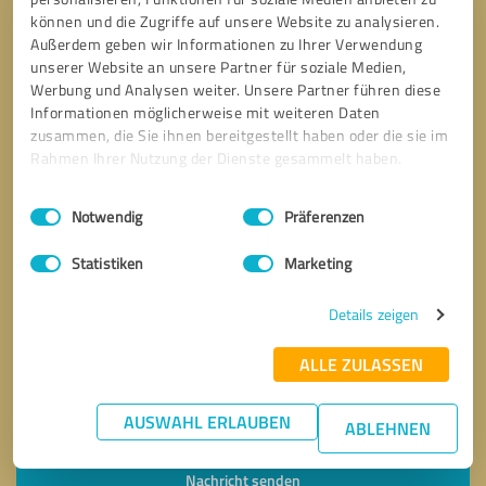
können und die Zugriffe auf unsere Website zu analysieren.
Außerdem geben wir Informationen zu Ihrer Verwendung
unserer Website an unsere Partner für soziale Medien,
Werbung und Analysen weiter. Unsere Partner führen diese
Informationen möglicherweise mit weiteren Daten
zusammen, die Sie ihnen bereitgestellt haben oder die sie im
Rahmen Ihrer Nutzung der Dienste gesammelt haben.
Einwilligungsauswahl
Impressum
|
Datenschutzbestimmungen
Notwendig
Präferenzen
Statistiken
Marketing
Details zeigen
ALLE ZULASSEN
AUSWAHL ERLAUBEN
Bitte um Rückruf
* Erforderliche Angaben
ABLEHNEN
Nachricht senden