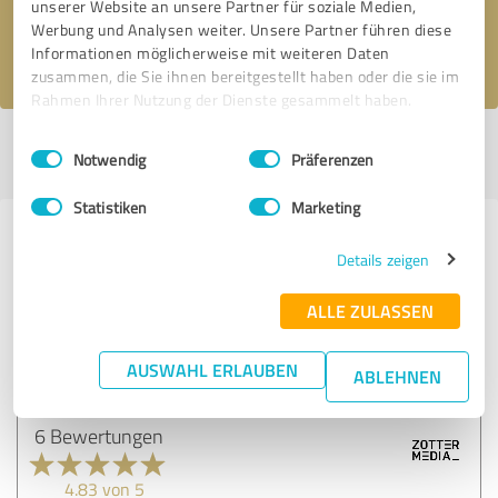
unserer Website an unsere Partner für soziale Medien,
Werbung und Analysen weiter. Unsere Partner führen diese
Ich stimme den
Datenschutzbestimmungen
zu.
Informationen möglicherweise mit weiteren Daten
zusammen, die Sie ihnen bereitgestellt haben oder die sie im
Rahmen Ihrer Nutzung der Dienste gesammelt haben.
Einwilligungsauswahl
Impressum
|
Datenschutzbestimmungen
Profil aktiv seit 29.01.2019 |
Letzte Aktualisierung: 29.01.2019
|
Profil
Notwendig
Präferenzen
melden
Statistiken
Marketing
Erfahrungen zu weiteren
Details zeigen
Anbietern aus dem Bereich
Marketing
ALLE ZULASSEN
zottermedia gmbh
AUSWAHL ERLAUBEN
ABLEHNEN
6 Bewertungen
4.83 von 5