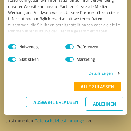
Außerdem geben wir Informationen zu Ihrer Verwendung
unserer Website an unsere Partner für soziale Medien,
Werbung und Analysen weiter. Unsere Partner führen diese
Informationen möglicherweise mit weiteren Daten
zusammen, die Sie ihnen bereitgestellt haben oder die sie im
Rahmen Ihrer Nutzung der Dienste gesammelt haben.
Einwilligungsauswahl
Impressum
|
Datenschutzbestimmungen
Notwendig
Präferenzen
Statistiken
Marketing
Details zeigen
ALLE ZULASSEN
Bitte um Rückruf
* Erforderliche Angaben
AUSWAHL ERLAUBEN
ABLEHNEN
Nachricht senden
Ich stimme den
Datenschutzbestimmungen
zu.