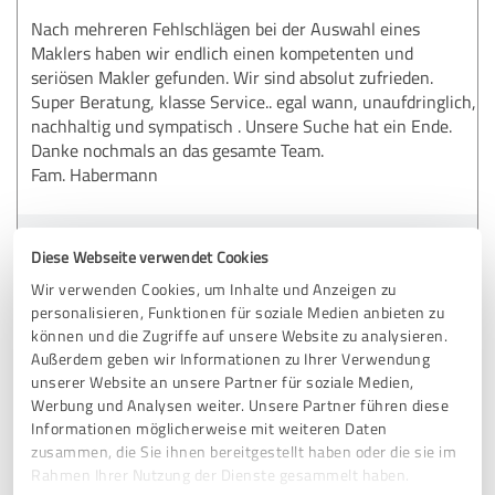
Nach mehreren Fehlschlägen bei der Auswahl eines
Maklers haben wir endlich einen kompetenten und
seriösen Makler gefunden. Wir sind absolut zufrieden.
Super Beratung, klasse Service.. egal wann, unaufdringlich,
nachhaltig und sympatisch . Unsere Suche hat ein Ende.
Danke nochmals an das gesamte Team.
Fam. Habermann
Erfahrungsbericht & Bewertung zu:
Diese Webseite verwendet Cookies
DAVID Versicherungskontor GmbH & Co. KG
Wir verwenden Cookies, um Inhalte und Anzeigen zu
personalisieren, Funktionen für soziale Medien anbieten zu
10.02.2018
Anonym
können und die Zugriffe auf unsere Website zu analysieren.
Außerdem geben wir Informationen zu Ihrer Verwendung
unserer Website an unsere Partner für soziale Medien,
5,00 von 5
Werbung und Analysen weiter. Unsere Partner führen diese
Informationen möglicherweise mit weiteren Daten
SEHR GUT
zusammen, die Sie ihnen bereitgestellt haben oder die sie im
Empfehlung
Rahmen Ihrer Nutzung der Dienste gesammelt haben.