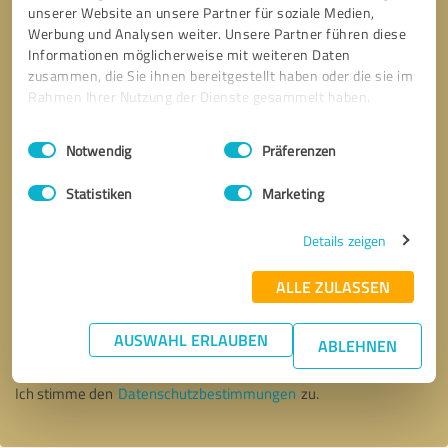
unserer Website an unsere Partner für soziale Medien,
Werbung und Analysen weiter. Unsere Partner führen diese
Informationen möglicherweise mit weiteren Daten
zusammen, die Sie ihnen bereitgestellt haben oder die sie im
Rahmen Ihrer Nutzung der Dienste gesammelt haben.
Einwilligungsauswahl
Impressum
|
Datenschutzbestimmungen
Notwendig
Präferenzen
Statistiken
Marketing
Details zeigen
ALLE ZULASSEN
Bitte um Rückruf
* Erforderliche Angaben
AUSWAHL ERLAUBEN
ABLEHNEN
Nachricht senden
Ich stimme den
Datenschutzbestimmungen
zu.