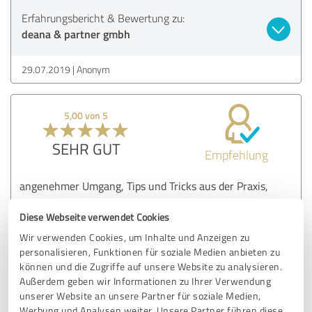
Erfahrungsbericht & Bewertung zu:
deana & partner gmbh
29.07.2019
Anonym
5,00 von 5
SEHR GUT
Empfehlung
angenehmer Umgang, Tips und Tricks aus der Praxis,
Diese Webseite verwendet Cookies
Erfahrungsbericht & Bewertung zu:
Wir verwenden Cookies, um Inhalte und Anzeigen zu
deana & partner gmbh
personalisieren, Funktionen für soziale Medien anbieten zu
können und die Zugriffe auf unsere Website zu analysieren.
Außerdem geben wir Informationen zu Ihrer Verwendung
05.07.2019
J.
unserer Website an unsere Partner für soziale Medien,
Werbung und Analysen weiter. Unsere Partner führen diese