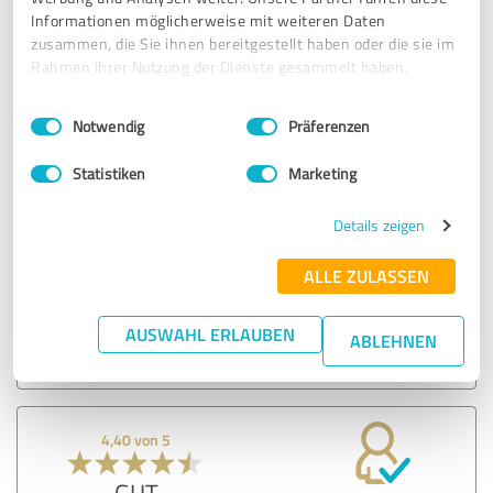
Informationen möglicherweise mit weiteren Daten
4,96 von 5
zusammen, die Sie ihnen bereitgestellt haben oder die sie im
Rahmen Ihrer Nutzung der Dienste gesammelt haben.
SEHR GUT
Empfehlung
Einwilligungsauswahl
Impressum
|
Datenschutzbestimmungen
Notwendig
Präferenzen
- Gute Zusammenfassung des Gesagten : Reduzierung auf
das Notwendige ( Bsp. Cockpit)
Statistiken
Marketing
- Gurtes setzen von Impulsen, um Thematiken
vorabzutreiben ( Bsp. Produktivität)
Details zeigen
ALLE ZULASSEN
Erfahrungsbericht & Bewertung zu:
deana & partner gmbh
AUSWAHL ERLAUBEN
ABLEHNEN
04.07.2019
Stefan J.
4,40 von 5
GUT