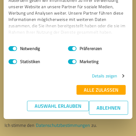
Außerdem geben wir Informationen zu Ihrer Verwendung
unserer Website an unsere Partner für soziale Medien,
Werbung und Analysen weiter. Unsere Partner führen diese
Informationen möglicherweise mit weiteren Daten
zusammen, die Sie ihnen bereitgestellt haben oder die sie im
Rahmen Ihrer Nutzung der Dienste gesammelt haben.
Einwilligungsauswahl
Impressum
|
Datenschutzbestimmungen
Notwendig
Präferenzen
Statistiken
Marketing
Details zeigen
ALLE ZULASSEN
Bitte um Rückruf
* Erforderliche Angaben
AUSWAHL ERLAUBEN
ABLEHNEN
Nachricht senden
Ich stimme den
Datenschutzbestimmungen
zu.