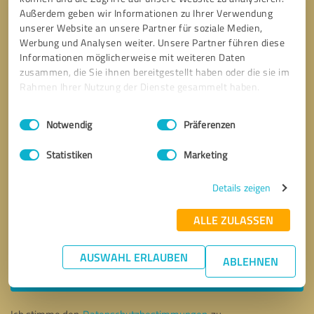
Außerdem geben wir Informationen zu Ihrer Verwendung
unserer Website an unsere Partner für soziale Medien,
Werbung und Analysen weiter. Unsere Partner führen diese
Informationen möglicherweise mit weiteren Daten
zusammen, die Sie ihnen bereitgestellt haben oder die sie im
Rahmen Ihrer Nutzung der Dienste gesammelt haben.
Einwilligungsauswahl
Impressum
|
Datenschutzbestimmungen
Notwendig
Präferenzen
Statistiken
Marketing
Details zeigen
ALLE ZULASSEN
Bitte um Rückruf
* Erforderliche Angaben
AUSWAHL ERLAUBEN
ABLEHNEN
Nachricht senden