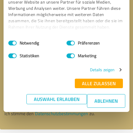
unserer Website an unsere Partner für soziale Medien,
Werbung und Analysen weiter. Unsere Partner führen diese
Informationen möglicherweise mit weiteren Daten
zusammen, die Sie ihnen bereitgestellt haben oder die sie im
Rahmen Ihrer Nutzung der Dienste gesammelt haben.
Einwilligungsauswahl
Impressum
|
Datenschutzbestimmungen
Notwendig
Präferenzen
Statistiken
Marketing
Details zeigen
Bitte um Rückruf
* Erforderliche Angaben
ALLE ZULASSEN
AUSWAHL ERLAUBEN
Nachricht senden
ABLEHNEN
Ich stimme den
Datenschutzbestimmungen
zu.