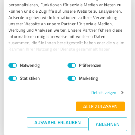
personalisieren, Funktionen für soziale Medien anbieten zu
17.12.2025
Wolfgang A.
können und die Zugriffe auf unsere Website zu analysieren.
Außerdem geben wir Informationen zu Ihrer Verwendung
unserer Website an unsere Partner für soziale Medien,
5,00 von 5
Werbung und Analysen weiter. Unsere Partner führen diese
Informationen möglicherweise mit weiteren Daten
SEHR GUT
zusammen, die Sie ihnen bereitgestellt haben oder die sie im
Empfehlung
Rahmen Ihrer Nutzung der Dienste gesammelt haben.
Einwilligungsauswahl
Impressum
|
Datenschutzbestimmungen
Notwendig
Präferenzen
Bewertung zu:
alfred.singer@demolsky.at
Statistiken
Marketing
16.12.2025
Elisabeth Schmid Café O.
Details zeigen
ALLE ZULASSEN
5,00 von 5
SEHR GUT
AUSWAHL ERLAUBEN
ABLEHNEN
Empfehlung