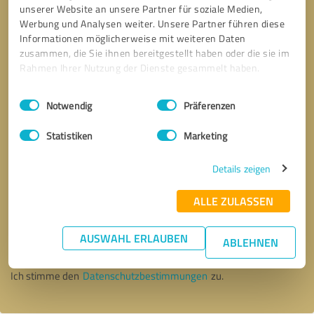
unserer Website an unsere Partner für soziale Medien,
Werbung und Analysen weiter. Unsere Partner führen diese
Informationen möglicherweise mit weiteren Daten
zusammen, die Sie ihnen bereitgestellt haben oder die sie im
Rahmen Ihrer Nutzung der Dienste gesammelt haben.
Einwilligungsauswahl
Impressum
|
Datenschutzbestimmungen
Notwendig
Präferenzen
Statistiken
Marketing
Details zeigen
ALLE ZULASSEN
Bitte um Rückruf
* Erforderliche Angaben
AUSWAHL ERLAUBEN
ABLEHNEN
Nachricht senden
Ich stimme den
Datenschutzbestimmungen
zu.