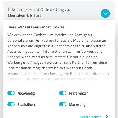
Erfahrungsbericht & Bewertung zu:
Dentalwerk Erfurt
Diese Webseite verwendet Cookies
07.01.2025
Anonym
Wir verwenden Cookies, um Inhalte und Anzeigen zu
personalisieren, Funktionen für soziale Medien anbieten zu
können und die Zugriffe auf unsere Website zu analysieren.
5,00 von 5
Außerdem geben wir Informationen zu Ihrer Verwendung
unserer Website an unsere Partner für soziale Medien,
SEHR GUT
Empfehlung
Werbung und Analysen weiter. Unsere Partner führen diese
Informationen möglicherweise mit weiteren Daten
Der Zahnarzt mit den goldenen Händen!
zusammen, die Sie ihnen bereitgestellt haben oder die sie im
Den halben Kiefer musste er mir wegbohren und ich habe
Rahmen Ihrer Nutzung der Dienste gesammelt haben.
dabei nichts gemerkt.
Nicht mal eine Schwellung hatte ich und konnte gleich
Einwilligungsauswahl
Impressum
|
Datenschutzbestimmungen
Notwendig
Präferenzen
weiter arbeiten.
Da sage ich doch; gerne wieder!
Statistiken
Marketing
Details zeigen