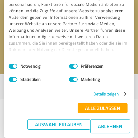
personalisieren, Funktionen für soziale Medien anbieten zu
können und die Zugriffe auf unsere Website zu analysieren.
Außerdem geben wir Informationen zu Ihrer Verwendung
unserer Website an unsere Partner für soziale Medien,
Bitte um Rückruf
* Erforderliche Angaben
Werbung und Analysen weiter. Unsere Partner führen diese
Informationen möglicherweise mit weiteren Daten
Nachricht senden
zusammen, die Sie ihnen bereitgestellt haben oder die sie im
Rahmen Ihrer Nutzung der Dienste gesammelt haben.
Ich stimme den
Datenschutzbestimmungen
zu.
Einwilligungsauswahl
Impressum
|
Datenschutzbestimmungen
Notwendig
Präferenzen
Statistiken
Marketing
Profil aktiv seit 24.10.2016 |
Letzte Aktualisierung: 05.08.2026
|
Profil
melden
Details zeigen
ALLE ZULASSEN
Erfahrungen zu weiteren
Anbietern aus dem Bereich Hotels
AUSWAHL ERLAUBEN
ABLEHNEN
& Unterkünfte