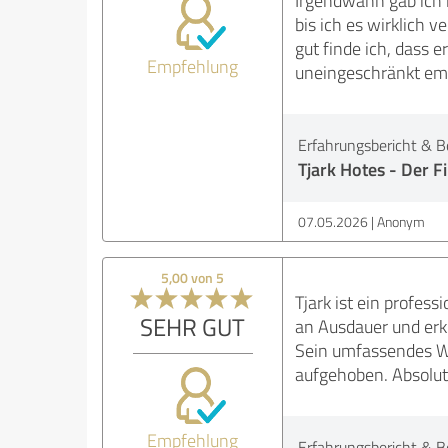
Irgendwann gab ich m
bis ich es wirklich 
gut finde ich, dass e
Empfehlung
uneingeschränkt em
Erfahrungsbericht & B
Tjark Hotes - Der F
07.05.2026
Anonym
5,00 von 5
Tjark ist ein profe
SEHR GUT
an Ausdauer und erkl
Sein umfassendes Wi
aufgehoben. Absolu
Empfehlung
Erfahrungsbericht & B