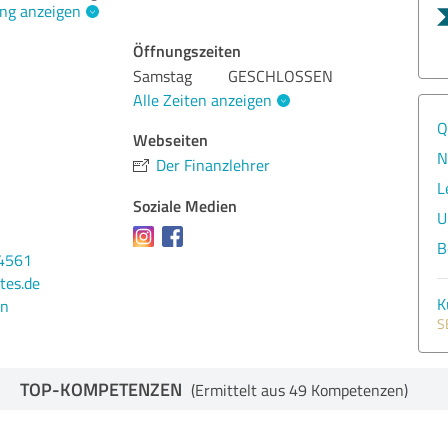
ng anzeigen
Öffnungszeiten
Samstag
GESCHLOSSEN
Alle Zeiten anzeigen
Q
Webseiten
N
Der Finanzlehrer
L
Soziale Medien
U
B
24561
tes.de
K
en
S
TOP-KOMPETENZEN
(Ermittelt aus 49 Kompetenzen)