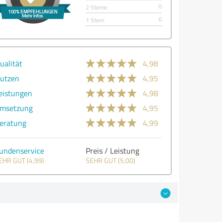
0
2 Sterne
0
1 Stern
ualität
4,98
utzen
4,95
eistungen
4,98
msetzung
4,95
eratung
4,99
undenservice
Preis / Leistung
EHR GUT (4,99)
SEHR GUT (5,00)