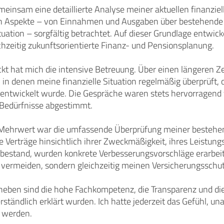
einsam eine detaillierte Analyse meiner aktuellen finanziel
en Aspekte – von Einnahmen und Ausgaben über bestehende
tuation – sorgfältig betrachtet. Auf dieser Grundlage entwick
ichzeitig zukunftsorientierte Finanz- und Pensionsplanung.
kt hat mich die intensive Betreuung. Über einen längeren Z
 in denen meine finanzielle Situation regelmäßig überprüft, 
rentwickelt wurde. Die Gespräche waren stets hervorragend vo
Bedürfnisse abgestimmt.
 Mehrwert war die umfassende Überprüfung meiner bestehen
e Verträge hinsichtlich ihrer Zweckmäßigkeit, ihres Leistun
bestand, wurden konkrete Verbesserungsvorschläge erarbeit
 vermeiden, sondern gleichzeitig meinen Versicherungsschutz
eben sind die hohe Fachkompetenz, die Transparenz und die 
ändlich erklärt wurden. Ich hatte jederzeit das Gefühl, un
u werden.