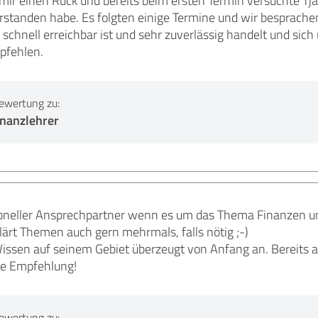
ir einen Ruck und bereits beim ersten Termin versuchte Tjark
verstanden habe. Es folgten einige Termine und wir besprache
r schnell erreichbar ist und sehr zuverlässig handelt und sic
pfehlen.
ewertung zu:
inanzlehrer
ssioneller Ansprechpartner wenn es um das Thema Finanzen u
ärt Themen auch gern mehrmals, falls nötig ;-)
ssen auf seinem Gebiet überzeugt von Anfang an. Bereits a
te Empfehlung!
ewertung zu: