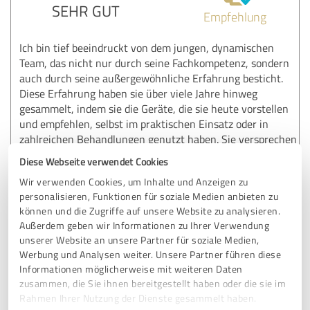
SEHR GUT
Empfehlung
Ich bin tief beeindruckt von dem jungen, dynamischen
Team, das nicht nur durch seine Fachkompetenz, sondern
auch durch seine außergewöhnliche Erfahrung besticht.
Diese Erfahrung haben sie über viele Jahre hinweg
gesammelt, indem sie die Geräte, die sie heute vorstellen
und empfehlen, selbst im praktischen Einsatz oder in
zahlreichen Behandlungen genutzt haben. Sie versprechen
nichts, was sie nicht halten können – eine Eigenschaft, die
Diese Webseite verwendet Cookies
in dieser Branche von unschätzbarem Wert ist.
Wir verwenden Cookies, um Inhalte und Anzeigen zu
personalisieren, Funktionen für soziale Medien anbieten zu
Die Zusammenarbeit mit diesem Team bereitet mir große
können und die Zugriffe auf unsere Website zu analysieren.
Freude und erfüllt mich mit Zuversicht. Besonders
Außerdem geben wir Informationen zu Ihrer Verwendung
während des letzten Workshops konnte ich dies
unserer Website an unsere Partner für soziale Medien,
eindrucksvoll erleben: Die Professionalität, das
Werbung und Analysen weiter. Unsere Partner führen diese
Engagement und die Leidenschaft, die jedes Teammitglied
Informationen möglicherweise mit weiteren Daten
mitbringt, haben mich nachhaltig beeindruckt.
zusammen, die Sie ihnen bereitgestellt haben oder die sie im
Rahmen Ihrer Nutzung der Dienste gesammelt haben.
Mit besten Grüßen,