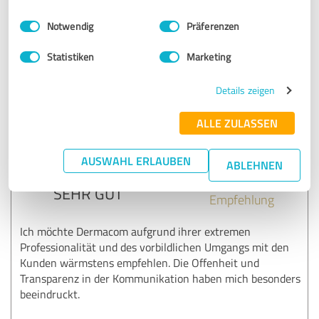
Dr. Berg
Einwilligungsauswahl
Impressum
|
Datenschutzbestimmungen
Notwendig
Präferenzen
Statistiken
Marketing
Erfahrungsbericht & Bewertung zu:
Dermacom GmbH
Details zeigen
09.08.2024
Dr. B.
ALLE ZULASSEN
5,00 von 5
AUSWAHL ERLAUBEN
ABLEHNEN
SEHR GUT
Empfehlung
Ich möchte Dermacom aufgrund ihrer extremen
Professionalität und des vorbildlichen Umgangs mit den
Kunden wärmstens empfehlen. Die Offenheit und
Transparenz in der Kommunikation haben mich besonders
beeindruckt.