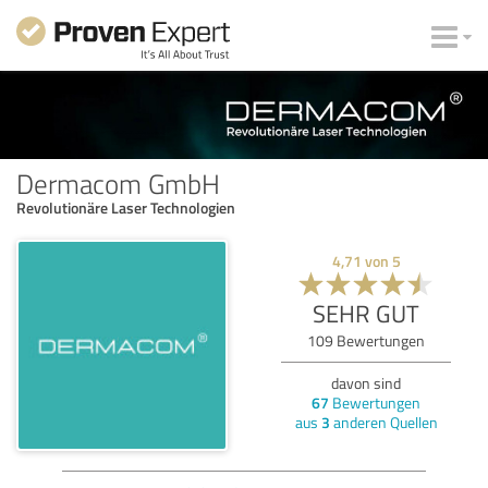
Dermacom GmbH
Revolutionäre Laser Technologien
4,71
von
5
SEHR GUT
109
Bewertungen
davon sind
67
Bewertungen
aus
3
anderen Quellen