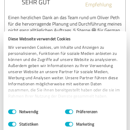
SEHR GUT
Empfehlung
Einen herzlichen Dank an das Team rund um Oliver Peth
für die hervorragende Planung und Durchführung meines
nicht ganz alltäglichen Auftrags. 5 Sterne 😁 für German
Sherlock,💯
Diese Webseite verwendet Cookies
Wir verwenden Cookies, um Inhalte und Anzeigen zu
personalisieren, Funktionen für soziale Medien anbieten zu
Erfahrungsbericht & Bewertung zu:
können und die Zugriffe auf unsere Website zu analysieren.
Detektei Detegere
Außerdem geben wir Informationen zu Ihrer Verwendung
unserer Website an unsere Partner für soziale Medien,
08.11.2025
Anonym
Werbung und Analysen weiter. Unsere Partner führen diese
Informationen möglicherweise mit weiteren Daten
zusammen, die Sie ihnen bereitgestellt haben oder die sie im
Kommentar von Detektei Detegere:
Rahmen Ihrer Nutzung der Dienste gesammelt haben.
Herzlichen Dank und immer wieder gerne 😉
Einwilligungsauswahl
Impressum
|
Datenschutzbestimmungen
Notwendig
Präferenzen
Statistiken
Marketing
5,00 von 5