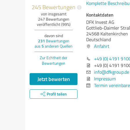
Komplette Beschreibu
245 Bewertungen
i
von insgesamt
Kontaktdaten
247 Bewertungen
DFK Invest AG
veröffentlicht (99%)
Gottlieb-Daimler Stra
24568 Kaltenkirchen
davon sind
Deutschland
231
Bewertungen
Anfahrt
aus
5
anderen Quellen
Zur Echtheit der
+49 (0) 4191 910
Bewertungen
+49 (0) 4191 910
info@dfkgroup.de
Jetzt bewerten
Impressum
Termin vereinbar
Profil teilen