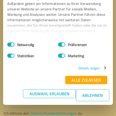
Außerdem geben wir Informationen zu Ihrer Verwendung
unserer Website an unsere Partner für soziale Medien,
Werbung und Analysen weiter. Unsere Partner führen diese
Informationen möglicherweise mit weiteren Daten
zusammen, die Sie ihnen bereitgestellt haben oder die sie im
Rahmen Ihrer Nutzung der Dienste gesammelt haben.
Einwilligungsauswahl
Impressum
|
Datenschutzbestimmungen
Notwendig
Präferenzen
Statistiken
Marketing
Details zeigen
ALLE ZULASSEN
Bitte um Rückruf
* Erforderliche Angaben
AUSWAHL ERLAUBEN
ABLEHNEN
Nachricht senden
Ich stimme den
Datenschutzbestimmungen
zu.