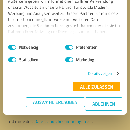
Außerdem geben wir Informationen zu Ihrer Verwendung
unserer Website an unsere Partner für soziale Medien,
Werbung und Analysen weiter. Unsere Partner führen diese
Informationen möglicherweise mit weiteren Daten
zusammen, die Sie ihnen bereitgestellt haben oder die sie im
Rahmen Ihrer Nutzung der Dienste gesammelt haben.
Einwilligungsauswahl
Impressum
|
Datenschutzbestimmungen
Notwendig
Präferenzen
Statistiken
Marketing
Details zeigen
ALLE ZULASSEN
Bitte um Rückruf
* Erforderliche Angaben
AUSWAHL ERLAUBEN
ABLEHNEN
Nachricht senden
Ich stimme den
Datenschutzbestimmungen
zu.