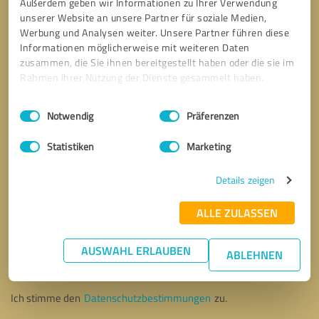
Außerdem geben wir Informationen zu Ihrer Verwendung
unserer Website an unsere Partner für soziale Medien,
Werbung und Analysen weiter. Unsere Partner führen diese
Informationen möglicherweise mit weiteren Daten
zusammen, die Sie ihnen bereitgestellt haben oder die sie im
Rahmen Ihrer Nutzung der Dienste gesammelt haben.
Einwilligungsauswahl
Impressum
|
Datenschutzbestimmungen
Notwendig
Präferenzen
Statistiken
Marketing
Details zeigen
ALLE ZULASSEN
Bitte um Rückruf
* Erforderliche Angaben
AUSWAHL ERLAUBEN
ABLEHNEN
Nachricht senden
Ich stimme den
Datenschutzbestimmungen
zu.