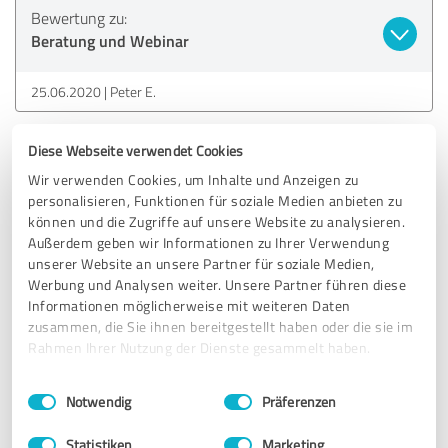
Bewertung zu:
Beratung und Webinar
25.06.2020
Peter E.
Diese Webseite verwendet Cookies
4,00 von 5
Wir verwenden Cookies, um Inhalte und Anzeigen zu
GUT
personalisieren, Funktionen für soziale Medien anbieten zu
Empfehlung
können und die Zugriffe auf unsere Website zu analysieren.
Außerdem geben wir Informationen zu Ihrer Verwendung
unserer Website an unsere Partner für soziale Medien,
Bewertung zu:
Werbung und Analysen weiter. Unsere Partner führen diese
Beratung und Webinar
Informationen möglicherweise mit weiteren Daten
zusammen, die Sie ihnen bereitgestellt haben oder die sie im
Rahmen Ihrer Nutzung der Dienste gesammelt haben.
25.05.2020
Anonym
Einwilligungsauswahl
Impressum
|
Datenschutzbestimmungen
Notwendig
Präferenzen
4,40 von 5
Statistiken
Marketing