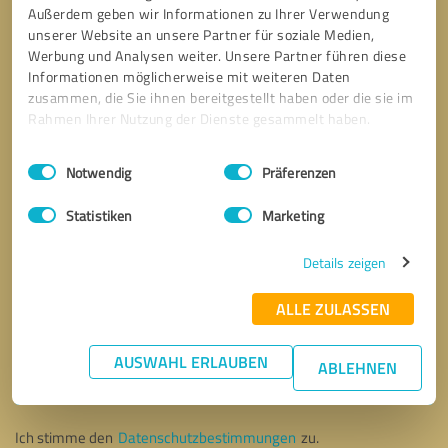
Außerdem geben wir Informationen zu Ihrer Verwendung
unserer Website an unsere Partner für soziale Medien,
Werbung und Analysen weiter. Unsere Partner führen diese
Informationen möglicherweise mit weiteren Daten
zusammen, die Sie ihnen bereitgestellt haben oder die sie im
Rahmen Ihrer Nutzung der Dienste gesammelt haben.
Einwilligungsauswahl
Impressum
|
Datenschutzbestimmungen
Notwendig
Präferenzen
Statistiken
Marketing
Details zeigen
ALLE ZULASSEN
Bitte um Rückruf
* Erforderliche Angaben
AUSWAHL ERLAUBEN
ABLEHNEN
Nachricht senden
Ich stimme den
Datenschutzbestimmungen
zu.