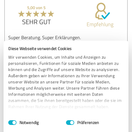
5,00 von 5
SEHR GUT
Empfehlung
Super Beratung. Super Erklärungen.
Finanzen und Versicherungen einfach erklärt sodass man
Diese Webseite verwendet Cookies
auch als Laie mitkommt.
Was mir sehr positiv gefallen hat war die Tatsache, dass
Wir verwenden Cookies, um Inhalte und Anzeigen zu
auch nicht versucht wurde alle bestehenden
personalisieren, Funktionen für soziale Medien anbieten zu
Versicherungen irgendwo anders unterzubringen, sondern
können und die Zugriffe auf unsere Website zu analysieren.
Außerdem geben wir Informationen zu Ihrer Verwendung
gute Dinge einfach weiter übernommen wurden.
unserer Website an unsere Partner für soziale Medien,
Werbung und Analysen weiter. Unsere Partner führen diese
Danke dafür!
Informationen möglicherweise mit weiteren Daten
zusammen, die Sie ihnen bereitgestellt haben oder die sie im
Rahmen Ihrer Nutzung der Dienste gesammelt haben.
Erfahrungsbericht & Bewertung zu:
Die Wirtschaftshelden GmbH & Co.KG
Einwilligungsauswahl
Impressum
|
Datenschutzbestimmungen
Notwendig
Präferenzen
12.03.2023
M.