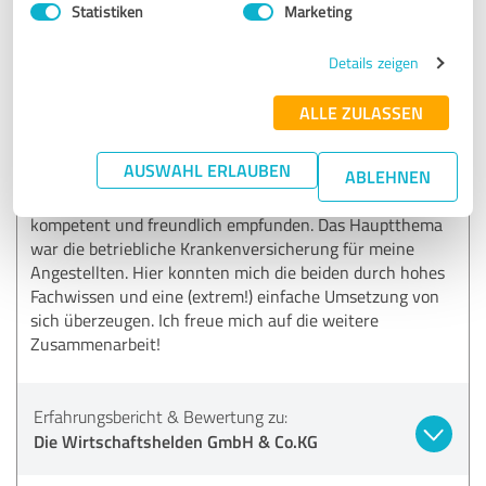
Statistiken
Marketing
Details zeigen
5,00 von 5
ALLE ZULASSEN
SEHR GUT
Empfehlung
AUSWAHL ERLAUBEN
ABLEHNEN
Die Wirtschaftshelden, speziell Herrn Boger und Herrn
Stegemann haben wir in unserem Unternehmen als sehr
kompetent und freundlich empfunden. Das Hauptthema
war die betriebliche Krankenversicherung für meine
Angestellten. Hier konnten mich die beiden durch hohes
Fachwissen und eine (extrem!) einfache Umsetzung von
sich überzeugen. Ich freue mich auf die weitere
Zusammenarbeit!
Erfahrungsbericht & Bewertung zu:
Die Wirtschaftshelden GmbH & Co.KG