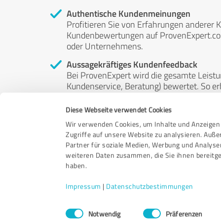
Authentische Kundenmeinungen
Profitieren Sie von Erfahrungen anderer K
Kundenbewertungen auf ProvenExpert.com 
oder Unternehmens.
Aussagekräftiges Kundenfeedback
Bei ProvenExpert wird die gesamte Leistu
Kundenservice, Beratung) bewertet. So erha
Service- und Dienstleistungsqualität in al
Diese Webseite verwendet Cookies
Unabhängige Bewertungen
Wir verwenden Cookies, um Inhalte und Anzeigen 
ProvenExpert ist grundsätzlich kostenlos
Zugriffe auf unsere Website zu analysieren. Auß
Kunden erfolgen freiwillig, können nicht 
Partner für soziale Medien, Werbung und Analyse
anderweitig beeinflussbar.
weiteren Daten zusammen, die Sie ihnen bereitge
haben.
Impressum
|
Datenschutzbestimmungen
Einwilligungsauswahl
Notwendig
Präferenzen