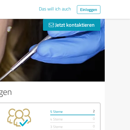
Das will ich auch
Einloggen
Jetzt kontaktieren
egen
2
5 Sterne
0
4 Sterne
0
3 Sterne