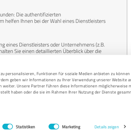
unden: Die authentifizierten
helfen Ihnen bei der Wahl eines Dienstleisters
ng eines Dienstleisters oder Unternehmens (z.B.
lten Sie einen detaillierten Überblick über die
len Bereichen.
zu personalisieren, Funktionen für soziale Medien anbieten zu können 
, unabhängig und neutral. Bewertungen von
erdem geben wir Informationen zu Ihrer Verwendung unserer Website a
gekauft werden und sind weder finanziell noch
n weiter. Unsere Partner führen diese Informationen möglicherweise 
stellt haben oder die sie im Rahmen Ihrer Nutzung der Dienste gesam
Statistiken
Marketing
Details zeigen