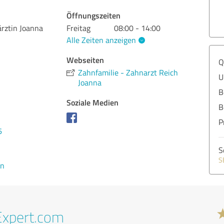
Öffnungszeiten
rztin Joanna
Freitag
08:00 - 14:00
Alle Zeiten anzeigen
Webseiten
Q
Zahnfamilie - Zahnarzt Reich
U
Joanna
B
Soziale Medien
B
P
6
S
S
en
Expert.com