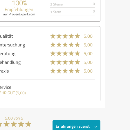
100%
0
2 Sterne
Empfehlungen
0
1 Stern
auf ProvenExpert.com
ualität
5,00
ntersuchung
5,00
eratung
5,00
ehandlung
5,00
raxis
5,00
ervice
EHR GUT (5,00)
5,00 von 5
Erfahrungen zuerst