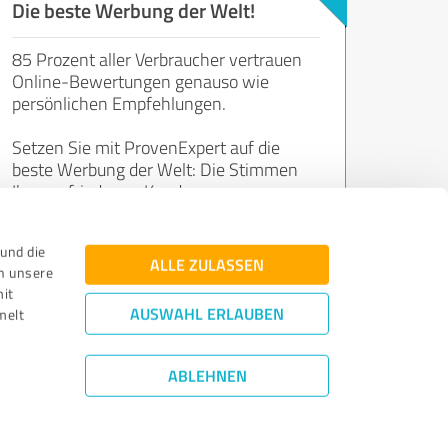
Die beste Werbung der Welt!
85 Prozent aller Verbraucher vertrauen
Online-Bewertungen genauso wie
persönlichen Empfehlungen.
Setzen Sie mit ProvenExpert auf die
beste Werbung der Welt: Die Stimmen
Ihrer zufriedenen Kunden.
und die
Jetzt kostenlos starten
ALLE ZULASSEN
n unsere
mit
AUSWAHL ERLAUBEN
melt
ABLEHNEN
Bewertungs­richtlinien
|
Qualitätssicherung
|
Datenschutz
|
Impressum
©
2011 - 2026 Expert Systems AG