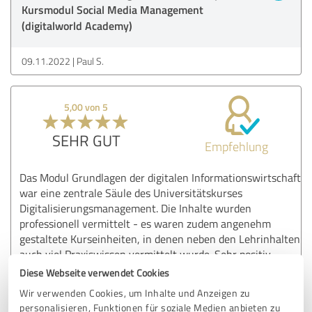
Kursmodul Social Media Management
(digitalworld Academy)
09.11.2022
Paul S.
5,00 von 5
SEHR GUT
Empfehlung
Das Modul Grundlagen der digitalen Informationswirtschaft
war eine zentrale Säule des Universitätskurses
Digitalisierungsmanagement. Die Inhalte wurden
professionell vermittelt - es waren zudem angenehm
gestaltete Kurseinheiten, in denen neben den Lehrinhalten
auch viel Praxiswissen vermittelt wurde. Sehr positiv
empfand ich die ausgewogene Kursgestaltung - der Mix
Diese Webseite verwendet Cookies
zwischen Präsenz- und Remoteunterricht war perfekt, wie
Wir verwenden Cookies, um Inhalte und Anzeigen zu
auch generell die Einbindung der Kursteilnehmer, wodurch
personalisieren, Funktionen für soziale Medien anbieten zu