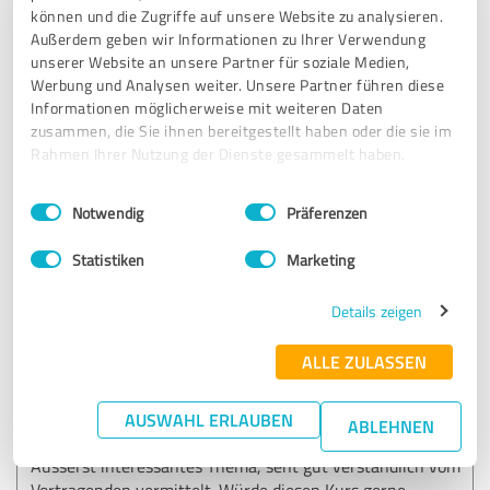
ein reger Erfahrungsaustausch in der Gruppe ermöglicht
können und die Zugriffe auf unsere Website zu analysieren.
wurde. Hervorstreichen möchte ich auch die
Außerdem geben wir Informationen zu Ihrer Verwendung
entgegengebrachte Empathie.
unserer Website an unsere Partner für soziale Medien,
Werbung und Analysen weiter. Unsere Partner führen diese
Informationen möglicherweise mit weiteren Daten
Erfahrungsbericht & Bewertung zu:
zusammen, die Sie ihnen bereitgestellt haben oder die sie im
Grundlagen der digitalen
Rahmen Ihrer Nutzung der Dienste gesammelt haben.
Informationswirtschaft | Universitätskurs
Einwilligungsauswahl
Digitalisierungsmanagement
Impressum
|
Datenschutzbestimmungen
Notwendig
Präferenzen
(AKADEMIKER_INNENZENTRUM WIEN)
Statistiken
Marketing
19.10.2022
Michael K.
Details zeigen
5,00 von 5
ALLE ZULASSEN
SEHR GUT
Empfehlung
AUSWAHL ERLAUBEN
ABLEHNEN
Äusserst interessantes Thema, seht gut verständlich vom
Vortragenden vermittelt. Würde diesen Kurs gerne